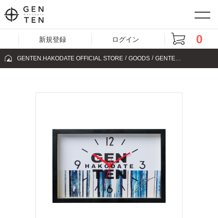
0
新規登録
ログイン
GENTEN.HAKODATE OFFICIAL STORE
GOODS
GENTEN CLOCK